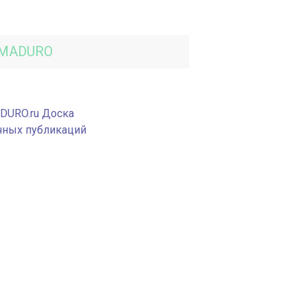
MADURO
DURO.ru Доска
чных публикаций