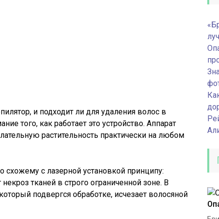
«Б
лу
Оп
пр
Зна
фо
Ка
до
эпилятор, и подходит ли для удаления волос в
Ре
ание того, как работает это устройство. Аппарат
Ал
лательную растительность практически на любом
о схожему с лазерной установкой принципу:
некроз тканей в строго ограниченной зоне. В
 который подвергся обработке, исчезает волосяной
Оп