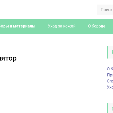
боры и материалы
Уход за кожей
О бороде
лятор
О 
Пр
Сп
Ух