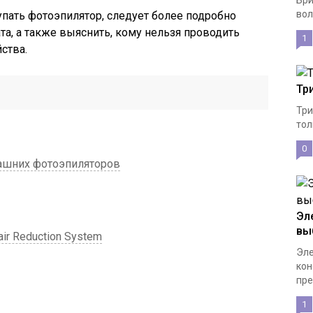
Бри
вол
упать фотоэпилятор, следует более подробно
та, а также выяснить, кому нельзя проводить
1
ства.
Тр
Три
тол
0
ашних фотоэпиляторов
Эл
вы
air Reduction System
Эле
кон
пре
1