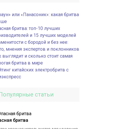
раун» или «Панасоник»: какая бритва
чше
асная бритва: топ-10 лучших
оизводителей и 15 лучших моделей
менитости с бородой и без нее:
то, мнения экспертов и поклонников
к выглядит и сколько стоит самая
рогая бритва в мире
йтинг китайских электробритв с
иэкспресс
Популярные статьи
асная бритва