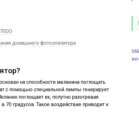
870DO
вания домашнего фотоэпилятора
MA
ве
ятор?
основан на способности меланина поглощать
рат с помощью специальной лампы генерирует
ланин поглощает их, попутно разогревая
в 70 градусов. Такое воздействие приводит к