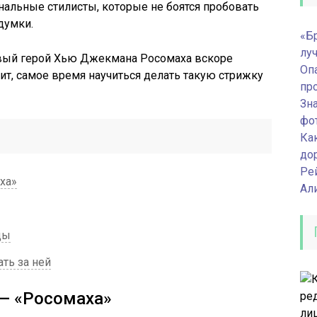
альные стилисты, которые не боятся пробовать
думки.
«Б
лу
товый герой Хью Джекмана Росомаха вскоре
Оп
ит, самое время научиться делать такую стрижку
пр
Зна
фо
Ка
до
Ре
ха»
Ал
ды
ть за ней
 — «Росомаха»