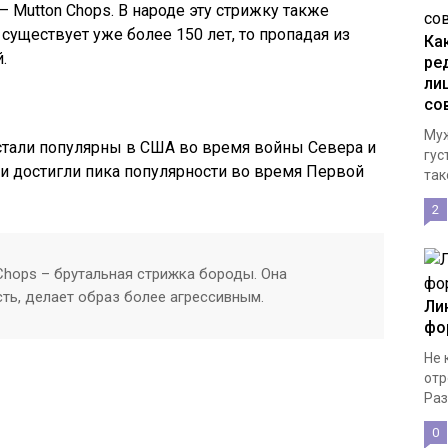
– Mutton Chops. В народе эту стрижку также
существует уже более 150 лет, то пропадая из
Ка
.
ре
ли
со
Муж
тали популярны в США во время войны Севера и
гус
 и достигли пика популярности во время Первой
тако
2
Chops – брутальная стрижка бороды. Она
ть, делает образ более агрессивным.
Ли
фо
Не 
отр
Раз
0