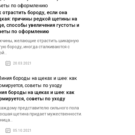
к отрастить бороду, если она
дкая: причины редкой щетины на
це, способы увеличения густоты и
веты по оформлению
чины, желающие отрастить шикарную
тую бороду, иногда сталкиваются с
й...
20.03.2021
ния бороды на щеках и шее: как
рмируется, советы по уходу
каждому представителю сильного пола
осшая щетина придает мужественности.
ница...
05.10.2021