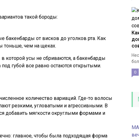
вариантов такой бороды:
Ка
е бакенбарды от висков до уголков рта. Как
до
ы тоньше, чем на щеках.
со
Нес
я, в которой усы не сбриваются, а бакенбарды
бол
 под губой все равно остаются открытыми.
0
численное количество вариаций. Где-то волосы
лают резкими, угловатыми и агрессивными. В
ются добавить мягкости округлыми формами и
MA
ве
чно: главное, чтобы была подходящая форма