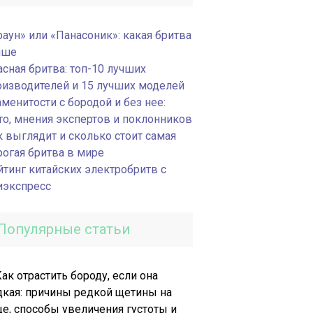
раун» или «Панасоник»: какая бритва
чше
асная бритва: топ-10 лучших
оизводителей и 15 лучших моделей
менитости с бородой и без нее:
то, мнения экспертов и поклонников
к выглядит и сколько стоит самая
рогая бритва в мире
йтинг китайских электробритв с
иэкспресс
Популярные статьи