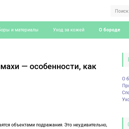
оры и материалы
Уход за кожей
О бороде
омахи — особенности, как
О 
Пр
Сп
Ух
вятся объектами подражания. Это неудивительно,